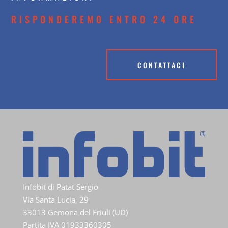
RISPONDEREMO ENTRO 24 ORE
CONTATTACI
Infobit di Patat Sergio
Via Santa Lucia, 29
33013 Gemona del Friuli (UD)
Partita IVA 01933360305