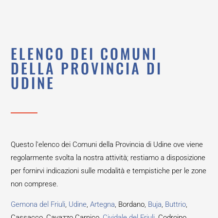
ELENCO DEI COMUNI
DELLA PROVINCIA DI
UDINE
Questo l'elenco dei Comuni della Provincia di Udine ove viene
regolarmente svolta la nostra attività; restiamo a disposizione
per fornirvi indicazioni sulle modalità e tempistiche per le zone
non comprese.
Gemona del Friuli
,
Udine
,
Artegna
, Bordano,
Buja
,
Buttrio
,
Cassacco, Cavazzo Carnico,
Cividale del Friuli
, Codroipo,