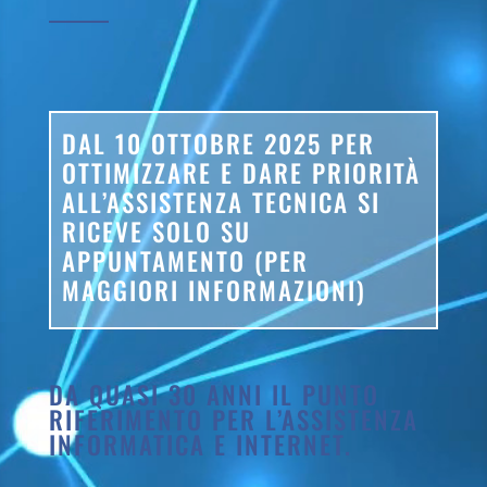
DAL 10 OTTOBRE 2025 PER
OTTIMIZZARE E DARE PRIORITÀ
ALL’ASSISTENZA TECNICA SI
RICEVE SOLO SU
APPUNTAMENTO (
PER
MAGGIORI INFORMAZIONI
)
DA QUASI 30 ANNI IL PUNTO
RIFERIMENTO PER L’ASSISTENZA
INFORMATICA E INTERNET.