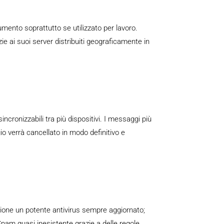
trumento soprattutto se utilizzato per lavoro.
e ai suoi server distribuiti geograficamente in
incronizzabili tra più dispositivi. I messaggi più
o verrà cancellato in modo definitivo e
zione un potente antivirus sempre aggiornato;
pam quasi inesistente grazie a delle regole