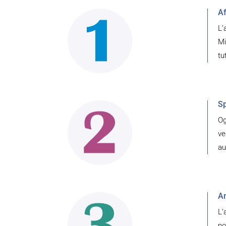
Af
L’
Mi
tu
Sp
Og
ve
au
An
L’
no