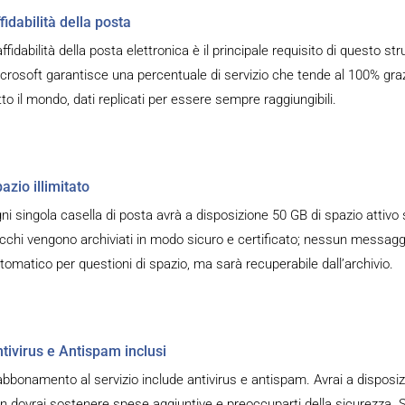
fidabilità della posta
affidabilità della posta elettronica è il principale requisito di questo s
crosoft garantisce una percentuale di servizio che tende al 100% grazi
tto il mondo, dati replicati per essere sempre raggiungibili.
azio illimitato
ni singola casella di posta avrà a disposizione 50 GB di spazio attivo s
cchi vengono archiviati in modo sicuro e certificato; nessun messaggi
tomatico per questioni di spazio, ma sarà recuperabile dall’archivio.
tivirus e Antispam inclusi
abbonamento al servizio include antivirus e antispam. Avrai a disposi
n dovrai sostenere spese aggiuntive e preoccuparti della sicurezza. S