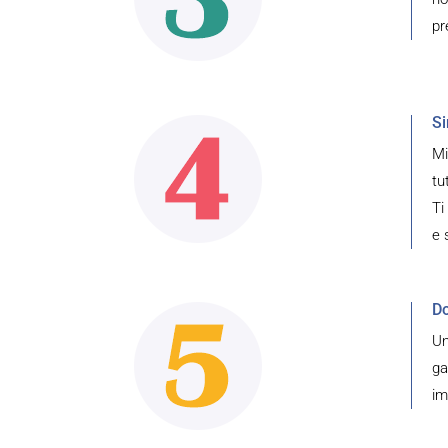
pr
Si
Mi
tu
Ti
e 
Do
Un
ga
im